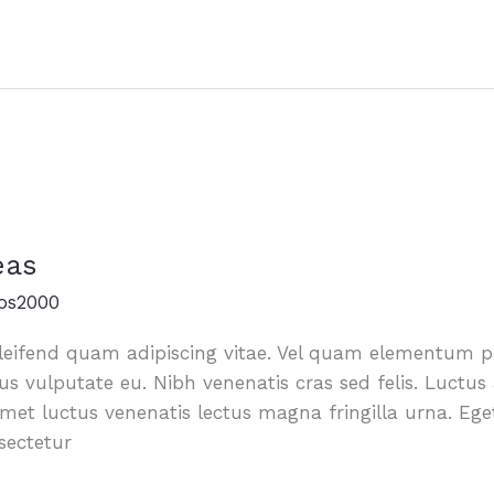
eas
os2000
leifend quam adipiscing vitae. Vel quam elementum pu
us vulputate eu. Nibh venenatis cras sed felis. Luctu
met luctus venenatis lectus magna fringilla urna. Ege
sectetur