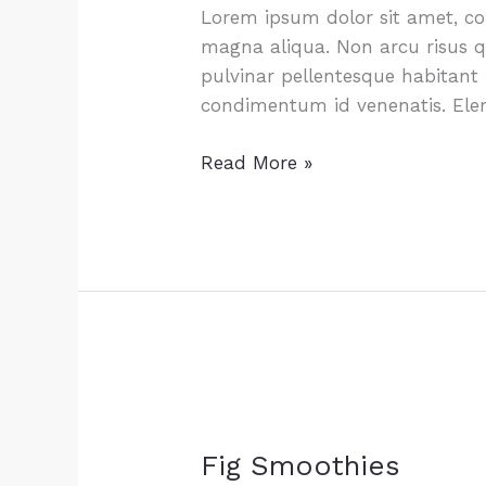
Lorem ipsum dolor sit amet, con
magna aliqua. Non arcu risus qu
pulvinar pellentesque habitant 
condimentum id venenatis. El
Pretty
Read More »
Party
Punch
Fig Smoothies