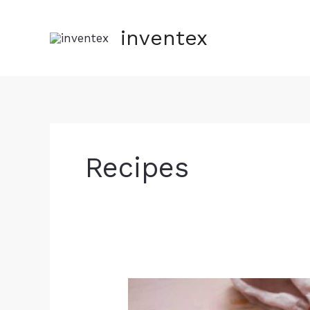
Skip
to
inventex
content
Recipes