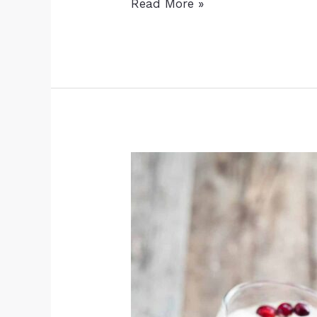
Yummy
Read More »
Breakfast
Ideas