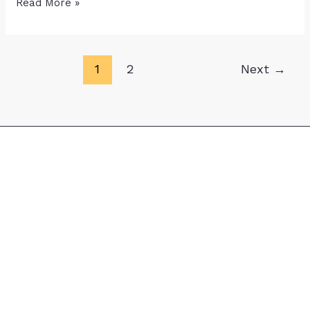
Fig
Read More »
Smoothies
1
2
Next
→