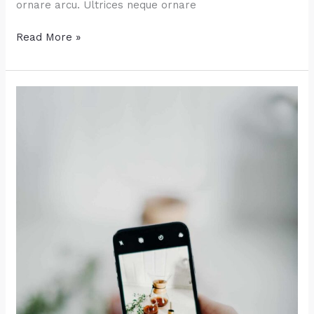
ornare arcu. Ultrices neque ornare
Easy
Read More »
Lunch
Salads