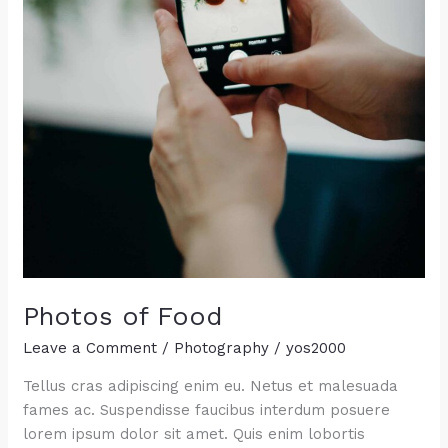
Photos of Food
Leave a Comment
/
Photography
/
yos2000
Tellus cras adipiscing enim eu. Netus et malesuada
fames ac. Suspendisse faucibus interdum posuere
lorem ipsum dolor sit amet. Quis enim lobortis