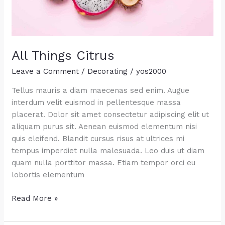
All Things Citrus
Leave a Comment
/
Decorating
/
yos2000
Tellus mauris a diam maecenas sed enim. Augue
interdum velit euismod in pellentesque massa
placerat. Dolor sit amet consectetur adipiscing elit ut
aliquam purus sit. Aenean euismod elementum nisi
quis eleifend. Blandit cursus risus at ultrices mi
tempus imperdiet nulla malesuada. Leo duis ut diam
quam nulla porttitor massa. Etiam tempor orci eu
lobortis elementum
All
Read More »
Things
Citrus